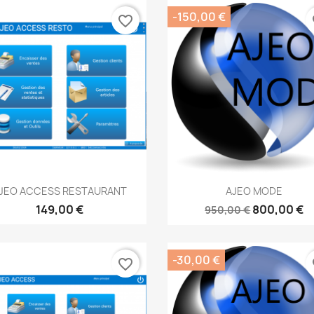
-150,00 €
favorite_border
fa
Aperçu rapide
Aperçu rapide


JEO ACCESS RESTAURANT
AJEO MODE
149,00 €
800,00 €
950,00 €
-30,00 €
favorite_border
fa