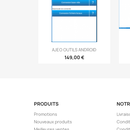
Aperçu rapide

AJEO OUTILS ANDROID
149,00 €
PRODUITS
NOTR
Promotions
Livrai
Nouveaux produits
Condit
Meilleures ventes
Condit