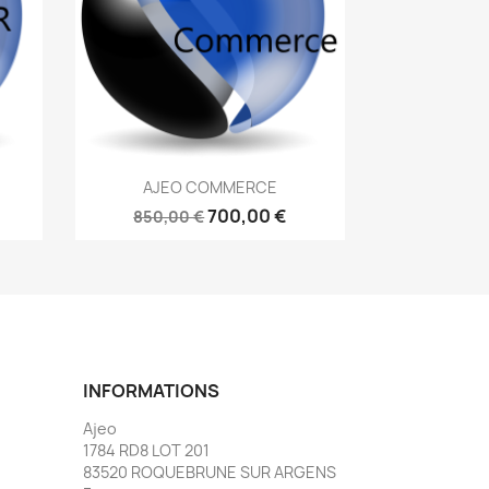
Aperçu rapide

AJEO COMMERCE
700,00 €
850,00 €
INFORMATIONS
Ajeo
1784 RD8 LOT 201
83520 ROQUEBRUNE SUR ARGENS