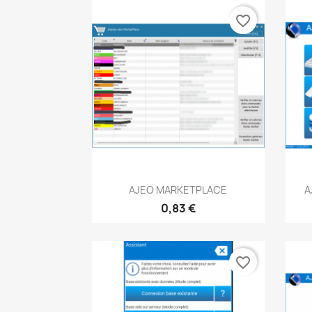
favorite_border
Aperçu rapide

AJEO MARKETPLACE
A
0,83 €
favorite_border