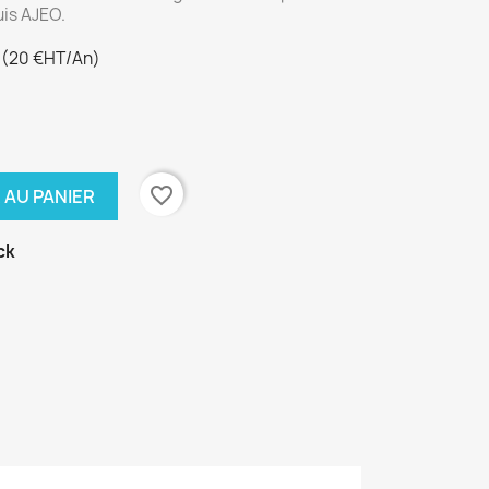
is AJEO.
 (20 €HT/An)
favorite_border
 AU PANIER
ck