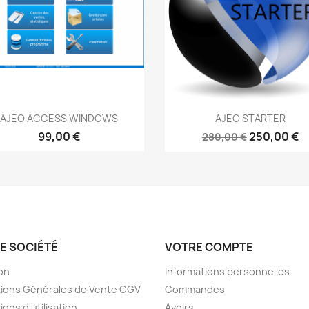
Aperçu rapide
Aperçu rapide


AJEO ACCESS WINDOWS
AJEO STARTER
99,00 €
250,00 €
280,00 €
E SOCIÉTÉ
VOTRE COMPTE
son
Informations personnelles
ions Générales de Vente CGV
Commandes
ions d'utilisation
Avoirs